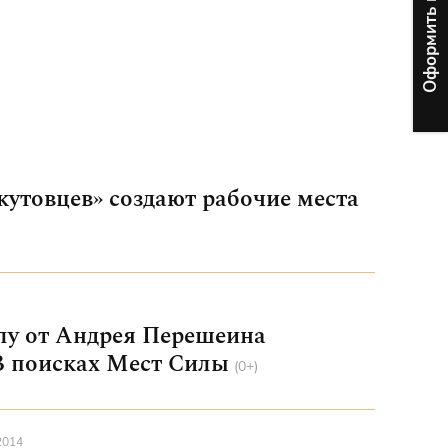
кутовцев» создают рабочие места
лу от Андрея Перешеина
 В поисках Мест Силы
(0+)
2014