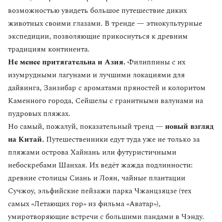
возможностью увидеть большое путешествие диких
животных своими глазами. В тренде — этнокультурные
экспедиции, позволяющие прикоснуться к древним
традициям континента.
Не менее притягательна и Азия.
Филиппины с их
изумрудными лагунами и лучшими локациями для
дайвинга, Занзибар с ароматами пряностей и колоритом
Каменного города, Сейшелы с гранитными валунами на
пудровых пляжах.
Но самый, пожалуй, показательный тренд —
новый взгляд
на Китай.
Путешественники едут туда уже не только за
пляжами острова Хайнань или футуристичными
небоскребами Шанхая. Их ведёт жажда подлинности:
древние столицы Сиань и Лоян, чайные плантации
Сучжоу, эльфийские пейзажи парка Чжанцзяцзе (тех
самых «Летающих гор» из фильма «Аватар»),
умиротворяющие встречи с большими пандами в Чэнду.