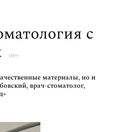
оматология с
х
(16+)
ачественные материалы, но и
овский, врач-стоматолог,
д»