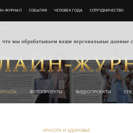
ЙН-ЖУРНАЛ
СОБЫТИЯ
ЧЕЛОВЕК ГОДА
СОТРУДНИЧЕСТВО
овье
«Радуга Мед»: современная стоматология с заботой о пациентах
м, что мы обрабатываем ваши персональные данные 
УРНАЛА
ФОТОПРОЕКТЫ
ВИДЕОПРОЕКТЫ
СПЕ
КРАСОТА И ЗДОРОВЬЕ