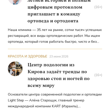
летней историей и полным
цифровым протоколом
(16+)
приглашает в команду
ортопеда и ортодонта
Наша клиника — 35 лет на рынке, сотни тысяч успешных
реставраций, все виды ортопедических работ. Мы ищем
ортопеда, который готов работать быстро, чисто и без
компромиссов, — Николай Головнин, директор, главный
врач, врач стоматолог-ортопед клиники
КРАСОТА И ЗДОРОВЬЕ
23 июня 2026
«Вяткамедсервис»
Центр подологии из
Кирова задаёт тренды по
(16+)
здоровью стоп и ногтей по
всему миру
Основатели центра современной подологии и ортопедии
Light Step — Алёна Старощук, главный тренер
международной компании KART (Израиль),