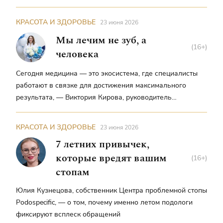
практикующий подолог, и Святослав Старощук, техник-
ортезист, специалист в области ортопедии стопы,
КРАСОТА И ЗДОРОВЬЕ
23 июня 2026
международный преподаватель ортопедии и
Мы лечим не зуб, а
биомеханики стопы для мастеров педикюра и подологов
(16+)
человека
Сегодня медицина — это экосистема, где специалисты
работают в связке для достижения максимального
результата, — Виктория Кирова, руководитель
медицинского центра «Альба»
КРАСОТА И ЗДОРОВЬЕ
23 июня 2026
7 летних привычек,
которые вредят вашим
(16+)
стопам
Юлия Кузнецова, собственник Центра проблемной стопы
Podospecific, — о том, почему именно летом подологи
фиксируют всплеск обращений