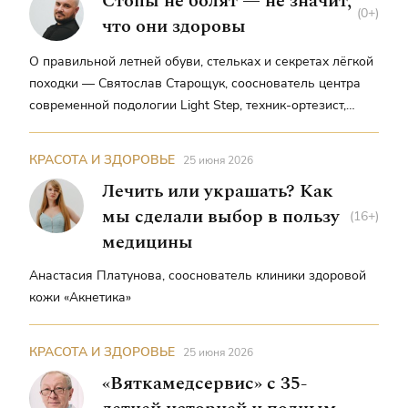
Стопы не болят — не значит,
(0+)
что они здоровы
О правильной летней обуви, стельках и секретах лёгкой
походки — Святослав Старощук, сооснователь центра
современной подологии Light Step, техник-ортезист,
преподаватель международного уровня
КРАСОТА И ЗДОРОВЬЕ
25 июня 2026
Лечить или украшать? Как
мы сделали выбор в пользу
(16+)
медицины
Анастасия Платунова, сооснователь клиники здоровой
кожи «Акнетика»
КРАСОТА И ЗДОРОВЬЕ
25 июня 2026
«Вяткамедсервис» с 35-