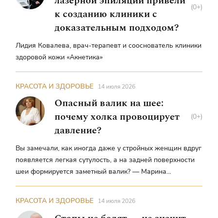
лазерной эпиляции привели
(0+)
к созданию клиники с
доказательным подходом?
Лидия Ковалева, врач-терапевт и сооснователь клиники
здоровой кожи «Акнетика»
КРАСОТА И ЗДОРОВЬЕ
14 июля 2026
Опасный валик на шее:
почему холка провоцирует
(0+)
давление?
Вы замечали, как иногда даже у стройных женщин вдруг
появляется легкая сутулость, а на задней поверхности
шеи формируется заметный валик? — Марина
Вылегжанина, руководитель Клиники инновационной
медицины Dr. Marvik, врач, кандидат медицинских наук,
КРАСОТА И ЗДОРОВЬЕ
14 июля 2026
косметолог с 20-летним стажем