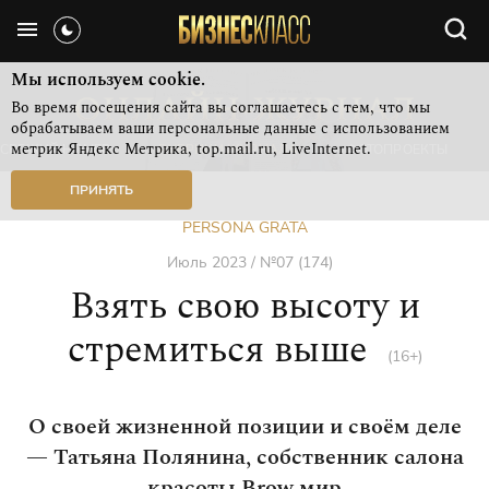
Мы используем cookie.
Во время посещения сайта вы соглашаетесь с тем, что мы
обрабатываем ваши персональные данные с использованием
метрик Яндекс Метрика, top.mail.ru, LiveInternet.
СВЕЖИЙ НОМЕР
РУБРИКИ ЖУРНАЛА
ФОТОПРОЕКТЫ
ПРИНЯТЬ
PERSONA GRATA
Июль 2023 / №07 (174)
Взять свою высоту и
стремиться выше
(16+)
О своей жизненной позиции и своём деле
— Татьяна Полянина, собственник салона
красоты Brow мир