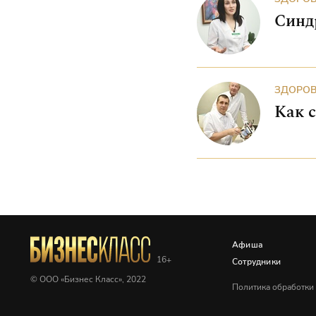
Синд
ЗДОРОВ
Как 
Афиша
Сотрудники
© ООО «Бизнес Класс», 2022
Политика обработки