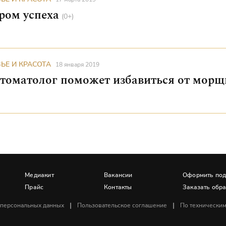
ром успеха
(0+)
ЬЕ И КРАСОТА
18 января 2019
стоматолог поможет избавиться от мор
Медиакит
Вакансии
Оформить под
Прайс
Контакты
Заказать обр
 персональных данных
Пользовательское соглашение
По техническим