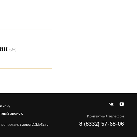
щин
(0+)
писку
атный звонок
Контактный телефон
8 (8332) 57-68-06
 вопросам:
support@bk43.ru