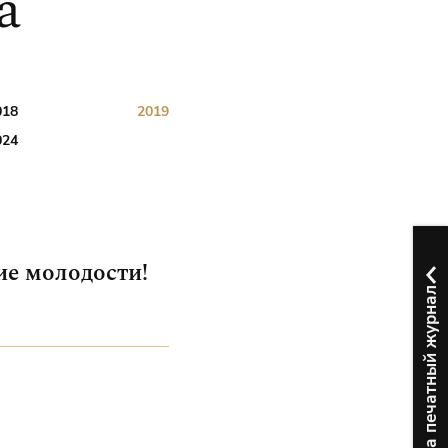
а
018
2019
024
е молодости!