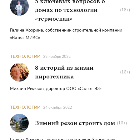
5 ключевых вопросов о
решений из пенопласта для дома. Причем, выполненным
домах по технологии
по инновационным технологиям. Так что отделка здания
(16+)
снаружи и внутри прослужит ровно столько, сколько
«термоспан»
простоит само здание.
Галина Хохрина, собственник строительной компании
«Вятка-МИКС»
ТЕХНОЛОГИИ
22 ноября 2022
8 историй из жизни
(16+)
пиротехника
Михаил Рыжков, директор ООО «Салют-43»
ТЕХНОЛОГИИ
24 октября 2022
Зимний резон строить дом
(16+)
Галина Хохрина, директор строительной компании