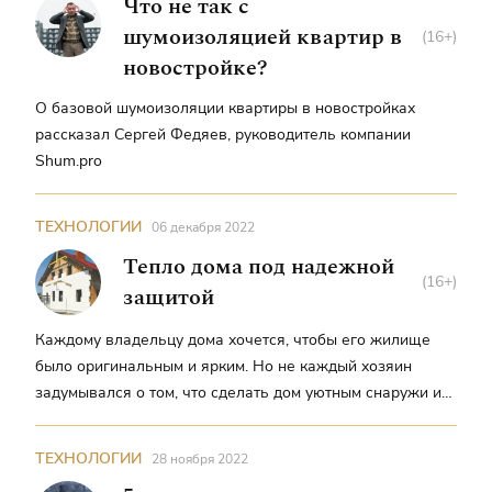
Что не так с
шумоизоляцией квартир в
(16+)
новостройке?
О базовой шумоизоляции квартиры в новостройках
рассказал Сергей Федяев, руководитель компании
Shum.pro
ТЕХНОЛОГИИ
06 декабря 2022
Тепло дома под надежной
(16+)
защитой
Каждому владельцу дома хочется, чтобы его жилище
было оригинальным и ярким. Но не каждый хозяин
задумывался о том, что сделать дом уютным снаружи и
внутри можно просто, недорого и самое главное —
эстетично. Компания «ВикРус» в Кирове может
ТЕХНОЛОГИИ
28 ноября 2022
представить своим клиентам широкий ассортимент